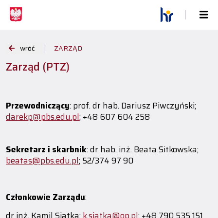
wróć
ZARZĄD
Zarząd (PTZ)
Przewodniczący
: prof. dr hab. Dariusz Piwczyński;
darekp@pbs.edu.pl
; +48 607 604 258
Sekretarz i skarbnik
: dr hab. inż. Beata Sitkowska;
beatas@pbs.edu.pl
; 52/374 97 90
Członkowie Zarządu
:
dr inż. Kamil Siatka;
k.siatka@op.pl
; +48 790 535 151